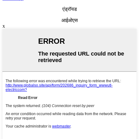
एंड्रॉयड
आईओएस
x