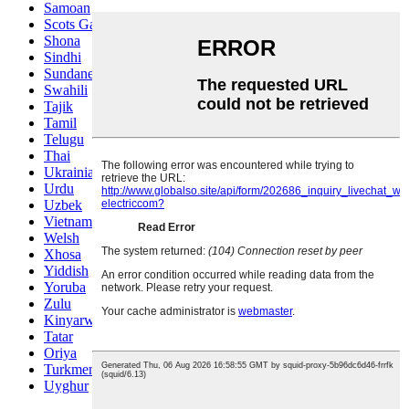
Samoan
Scots Gaelic
Shona
Sindhi
Sundanese
Swahili
Tajik
Tamil
Telugu
Thai
Ukrainian
Urdu
Uzbek
Vietnamese
Welsh
Xhosa
Yiddish
Yoruba
Zulu
Kinyarwanda
Tatar
Oriya
Turkmen
Uyghur