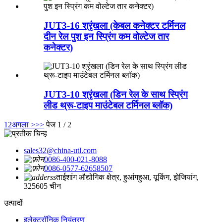
JUT3-16 श्रृंखला (केबल कनेक्टर टर्मिनल
दीन रेल पुश इन स्प्रिंग कम वोल्टेज तार
कनेक्टर)
JUT3-10 श्रृंखला (डिन रेल के साथ स्प्रिंग
लीड थ्रू-टाइप माउंटेबल टर्मिनल ब्लॉक)
1
2
अगला >
>>
पेज 1 / 2
sales32@china-utl.com
0086-400-021-8088
0086-0577-62658507
ताईशांग औद्योगिक क्षेत्र, हुआंगहुआ, यूकिंग, झेजियांग,
325605 चीन
उत्पादों
इलेक्ट्रॉनिक नियंत्रण