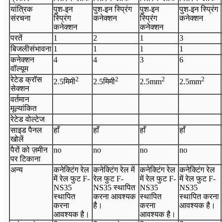
यांत्रिक
पुश-इन
पुश-इन स्प्रिंग
पुश-इन
पुश-इन स्प्रिंग
संरचना
स्प्रिंग
कनेक्शन
स्प्रिंग
कनेक्शन
कनेक्शन
कनेक्शन
परतें
1
2
1
3
बिजली
संभावना
1
1
1
1
कनेक्शन
4
4
3
6
वॉल्यूम
रेटेड क्रॉस
2
2
2
2
2.5
मिमी
2.5
मिमी
2.5
mm
2.5
mm
सेक्शन
वर्तमान
मूल्यांकित
रेटेड वोल्टेज
साइड पैनल
हाँ
हाँ
हाँ
हाँ
खोलें
पैरों को ज़मीन
no
no
no
no
पर टिकाना
अन्य
कनेक्टिंग रेल
कनेक्टिंग रेल में
कनेक्टिंग रेल
कनेक्टिंग रेल
में रेल फुट F-
रेल फुट F-
में रेल फुट F-
में रेल फुट F-
NS35
NS35 स्थापित
NS35
NS35
स्थापित
करना आवश्यक
स्थापित
स्थापित करना
करना
है।
करना
आवश्यक है।
आवश्यक है।
आवश्यक है।