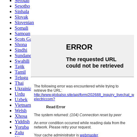
Serbian
Sesotho
Sinhala
Slovak
Slovenian
Somali
Samoan
Scots Gaelic
Shona
Sindhi
Sundanese
Swahili
Tajik
Tamil
Telugu
Thai
Ukrainian
Urdu
Uzbek
Vietnamese
Welsh
Xhosa
Yiddish
Yoruba
Zulu