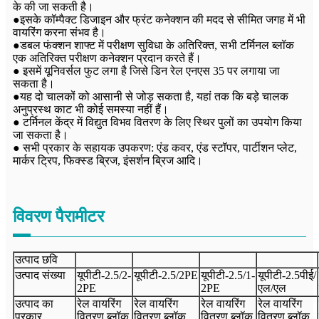
के की जा सकती है।
●इसके कॉम्पैक्ट डिजाइन और फ्रंट कनेक्शन की मदद से सीमित जगह में भी
वायरिंग करना संभव है।
●डबल फंक्शन शाफ्ट में परीक्षण सुविधा के अतिरिक्त, सभी टर्मिनल ब्लॉक
एक अतिरिक्त परीक्षण कनेक्शन प्रदान करते हैं।
● इसमें यूनिवर्सल फुट लगा है जिसे डिन रेल एनएस 35 पर लगाया जा
सकता है।
●यह दो चालकों को आसानी से जोड़ सकता है, यहां तक ​​कि बड़े चालक
अनुप्रस्थ काट भी कोई समस्या नहीं हैं।
● टर्मिनल केंद्र में विद्युत विभव वितरण के लिए स्थिर पुलों का उपयोग किया
जा सकता है।
● सभी प्रकार के सहायक उपकरण: एंड कवर, एंड स्टॉपर, पार्टीशन प्लेट,
मार्कर ट्रिप, फिक्स्ड ब्रिज, इंसर्शन ब्रिज आदि।
विवरण पैरामीटर
उत्पाद छवि
उत्पाद संख्या
यूपीटी-
2.5/2-
यूपीटी-
2.5
/2
PE
यूपीटी-
2.5
/
1-
यूपीटी-2.5पीई/
2PE
2
PE
एल/एल
उत्पाद का
रेल वायरिंग
रेल वायरिंग
रेल वायरिंग
रेल वायरिंग
प्रकार
वितरण ब्लॉक
वितरण ब्लॉक
वितरण ब्लॉक
वितरण ब्लॉक