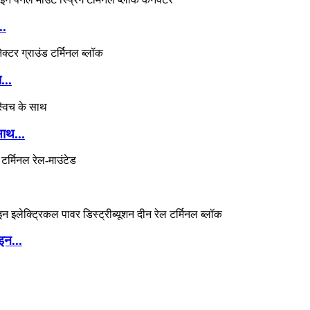
..
...
ाथ...
इन...