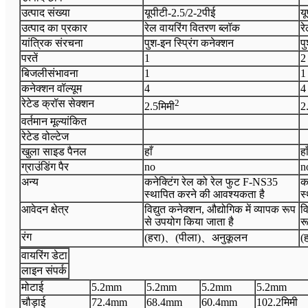
उत्पाद संख्या
यूपीटी-
2.5/2-2पीई
य
उत्पाद का प्रकार
रेल वायरिंग वितरण ब्लॉक
र
यांत्रिक संरचना
पुश-इन स्प्रिंग कनेक्शन
प
परतें
1
2
बिजली
संभावना
1
1
कनेक्शन वॉल्यूम
4
4
रेटेड क्रॉस सेक्शन
2
2.5
मिमी
2
वर्तमान मूल्यांकित
रेटेड वोल्टेज
खुला साइड पैनल
हाँ
हा
ग्राउंडिंग पैर
no
n
अन्य
कनेक्टिंग रेल को रेल फुट F-NS35
क
स्थापित करने की आवश्यकता है
स
आवेदन क्षेत्र
विद्युत कनेक्शन, औद्योगिक में व्यापक रूप
वि
से उपयोग किया जाता है
र
रंग
(हरा)
、
(पीला)
、
अनुकूलन
(
वायरिंग डेटा
लाइन संपर्क
मोटाई
5.2
mm
5.2
mm
5.2
mm
5.2
mm
चौड़ाई
72.4
mm
68.4
mm
60.4
mm
102.2मिमी