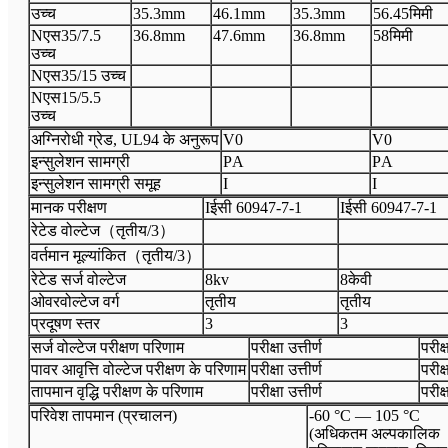
उच्च
35.3
mm
46.1
mm
35.3
mm
56.45मिमी
N
एस35/7.5
36.8
mm
47.6
mm
36.8
mm
58मिमी
उच्च
N
एस35/15 उच्च
N
एस15/5.5
उच्च
अग्निरोधी ग्रेड, UL94 के अनुरूप
V
0
V
0
इन्सुलेशन सामग्री
P
A
P
A
इन्सुलेशन सामग्री समूह
I
I
मानक परीक्षण
I
ईसी 60947
-
7
-
1
I
ईसी 60947
-
7
-
1
रेटेड वोल्टेज
（
तृतीय
/3
）
वर्तमान मूल्यांकित
（
तृतीय
/3
）
रेटेड सर्ज वोल्टेज
8
kv
8केवी
ओवरवोल्टेज वर्ग
तृतीय
तृतीय
प्रदूषण स्तर
3
3
सर्ज वोल्टेज परीक्षण परिणाम
परीक्षा उत्तीर्ण
परीक्ष
पावर आवृत्ति वोल्टेज परीक्षण के परिणाम
परीक्षा उत्तीर्ण
परीक्ष
तापमान वृद्धि परीक्षण के परिणाम
परीक्षा उत्तीर्ण
परीक्ष
परिवेश तापमान (प्रचालन)
-60 °C — 105 °C
(अधिकतम अल्पकालिक