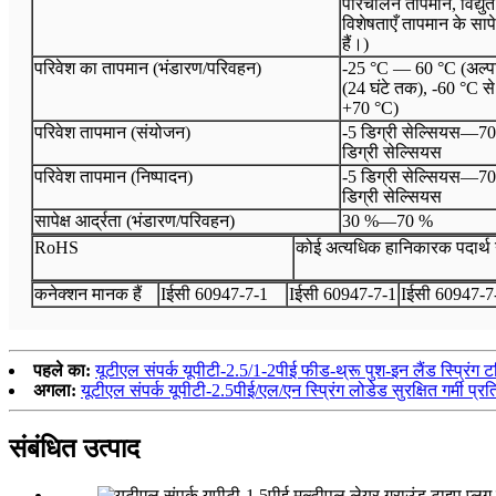
परिचालन तापमान, विद्युत
विशेषताएँ तापमान के सापेक
हैं।)
परिवेश का तापमान (भंडारण/परिवहन)
-25 °C — 60 °C (अल्प
(24 घंटे तक), -60 °C से
+70 °C)
परिवेश तापमान (संयोजन)
-5 डिग्री सेल्सियस
—
70
डिग्री सेल्सियस
परिवेश तापमान (निष्पादन)
-5 डिग्री सेल्सियस
—
70
डिग्री सेल्सियस
सापेक्ष आर्द्रता (भंडारण/परिवहन)
30 %
—
70 %
Ro
HS
कोई अत्यधिक हानिकारक पदार्थ 
कनेक्शन मानक हैं
I
ईसी 60947
-
7
-
1
I
ईसी 60947
-
7
-
1
I
ईसी 60947
-
7
पहले का:
यूटीएल संपर्क यूपीटी-2.5/1-2पीई फीड-थ्रू पुश-इन लैंड स्प्रिंग ट
अगला:
यूटीएल संपर्क यूपीटी-2.5पीई/एल/एन स्प्रिंग लोडेड सुरक्षित गर्मी प्रत
संबंधित उत्पाद