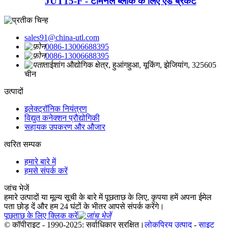
JUT15-F - टर्मिनल ब्लॉक के लिए एंड ब्रैकेट
sales91@china-utl.com
0086-13006688395
0086-13006688395
ताईशांग औद्योगिक क्षेत्र, हुआंगहुआ, यूकिंग, झेजियांग, 325605
चीन
उत्पादों
इलेक्ट्रॉनिक नियंत्रण
विद्युत कनेक्शन प्रौद्योगिकी
सहायक उपकरण और औजार
त्वरित सम्पक
हमारे बारे में
हमसे संपर्क करें
जांच भेजें
हमारे उत्पादों या मूल्य सूची के बारे में पूछताछ के लिए, कृपया हमें अपना ईमेल
पता छोड़ दें और हम 24 घंटों के भीतर आपसे संपर्क करेंगे।
पूछताछ के लिए क्लिक करें
© कॉपीराइट - 1990-2025: सर्वाधिकार सुरक्षित।
लोकप्रिय उत्पाद
-
साइट