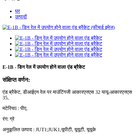
घर
उत्पादों
E-1B - डिन रेल में उपयोग होने वाला एंड ब्रैकेट
संक्षिप्त वर्णन:
एंड ब्रैकेट, डीआईएन रेल पर माउंटिंग
जी आकार
एनएस 32 या
यू-आकार
एनएस
35,
मटेरिया
l
: पीए,
रंग: ग्रे
अनुकूलित उत्पाद
:
JUT1;JUK1
,
यूपीटी, यूयूटी, यूयूके