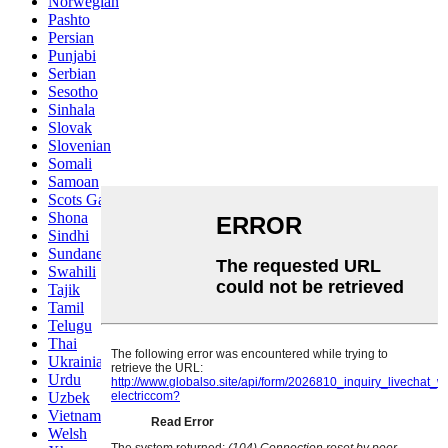
Norwegian
Pashto
Persian
Punjabi
Serbian
Sesotho
Sinhala
Slovak
Slovenian
Somali
Samoan
Scots Gaelic
Shona
Sindhi
Sundanese
Swahili
Tajik
Tamil
Telugu
Thai
Ukrainian
Urdu
Uzbek
Vietnamese
Welsh