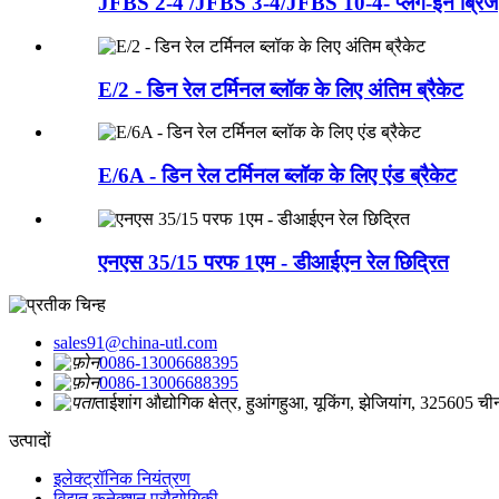
JFBS 2-4 /JFBS 3-4/JFBS 10-4- प्लग-इन ब्रिज
E/2 - डिन रेल टर्मिनल ब्लॉक के लिए अंतिम ब्रैकेट
E/6A - डिन रेल टर्मिनल ब्लॉक के लिए एंड ब्रैकेट
एनएस 35/15 परफ 1एम - डीआईएन रेल छिद्रित
sales91@china-utl.com
0086-13006688395
0086-13006688395
ताईशांग औद्योगिक क्षेत्र, हुआंगहुआ, यूकिंग, झेजियांग, 325605 ची
उत्पादों
इलेक्ट्रॉनिक नियंत्रण
विद्युत कनेक्शन प्रौद्योगिकी