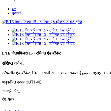
घर
उत्पादों
E/1E क्लिपफिक्स 15 - टर्मिनल एंड ब्रैकेट
संक्षिप्त वर्णन:
स्नैप-ऑन एंड ब्रैकेट, जिसे आसानी से लगाया जा सकता है
यू-प्रकार
एनएस 15 ड
अनुकूलित उत्पाद
:JUT1-
E
×
सामग्री: पीए,
रंग: धूसर