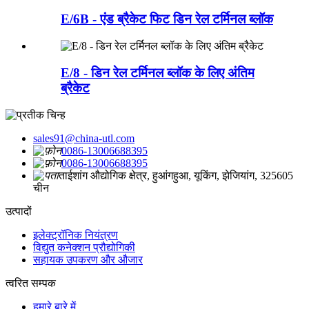
E/6B - एंड ब्रैकेट फिट डिन रेल टर्मिनल ब्लॉक
E/8 - डिन रेल टर्मिनल ब्लॉक के लिए अंतिम
ब्रैकेट
sales91@china-utl.com
0086-13006688395
0086-13006688395
ताईशांग औद्योगिक क्षेत्र, हुआंगहुआ, यूकिंग, झेजियांग, 325605
चीन
उत्पादों
इलेक्ट्रॉनिक नियंत्रण
विद्युत कनेक्शन प्रौद्योगिकी
सहायक उपकरण और औजार
त्वरित सम्पक
हमारे बारे में