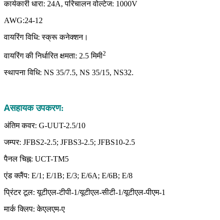
कार्यकारी धारा: 24A, परिचालन वोल्टेज: 1000V
AWG:24-12
वायरिंग विधि: स्क्रू कनेक्शन।
2
वायरिंग की निर्धारित क्षमता: 2.5 मिमी
स्थापना विधि: NS 35/7.5, NS 35/15, NS32.
A
सहायक उपकरण:
अंतिम कवर: G-UUT-2.5/10
जम्पर: JFBS2-2.5; JFBS3-2.5; JFBS10-2.5
पैनल चिह्न: UCT-TM5
एंड क्लैंप: E/1; E/1B; E/3; E/6A; E/6B; E/8
प्रिंटर टूल: यूटीएल-टीपी-1/यूटीएल-सीटी-1/यूटीएल-पीएम-1
मार्क क्लिप: केएलएम-ए