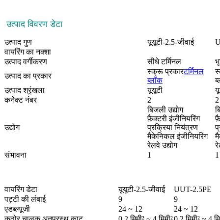
उत्पाद विवरण डेटा
उत्पाद गुण
यूयूटी-2.5-जीवाई
U
वायरिंग का नक्शा
उत्पाद वर्गीकरण
सीधे टर्मिनल
भ
स्क्रू प्रकार
टर्मिनल
स
उत्पाद का प्रकार
ब्लॉक
ब
उत्पाद श्रृंखला
यूयूटी
य
कनेक्ट नंबर
2
2
बिजली उद्योग
ब
फ़ैक्टरी इंजीनियरिंग
फ
उद्योग
प्रक्रिया नियंत्रण
प
मैकेनिकल इंजीनियरिंग
म
रेलवे उद्योग
र
संभावना
1
1
वायरिंग डेटा
यूयूटी-2.5-जीवाई
UUT-2.5PE
पट्टी की लंबाई
9
9
एडब्ल्यूजी
24 ~ 12
24 ~ 12
कठोर चालक अनुप्रस्थ काट
0.2 मिमी² ~ 4 मिमी²
0.2 मिमी² ~ 4 मि