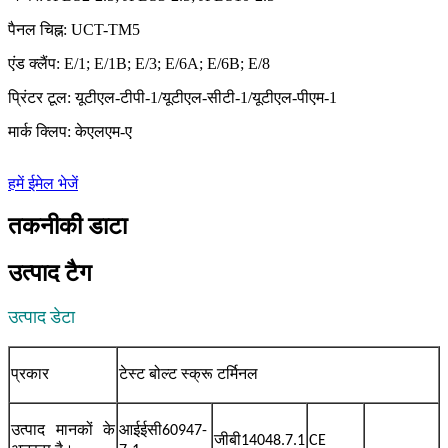
पैनल चिह्न: UCT-TM5
एंड क्लैंप: E/1; E/1B; E/3; E/6A; E/6B; E/8
प्रिंटर टूल: यूटीएल-टीपी-1/यूटीएल-सीटी-1/यूटीएल-पीएम-1
मार्क क्लिप: केएलएम-ए
हमें ईमेल भेजें
तकनीकी डाटा
उत्पाद टैग
उत्पाद डेटा
प्रकार
टेस्ट बोल्ट स्क्रू टर्मिनल
उत्पाद मानकों के
आईईसी60947-
जीबी14048.7.1
CE