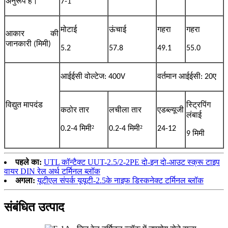
अनुरूप है।
7-1
मोटाई
ऊंचाई
गहरा
गहरा
आकार की
जानकारी (मिमी)
5.2
57.8
49.1
55.0
आईईसी वोल्टेज: 400V
वर्तमान आईईसी: 20ए
विद्युत मापदंड
स्ट्रिपिंग
कठोर तार
लचीला तार
एडब्ल्यूजी
लंबाई
²
²
0.2-4 मिमी
0.2-4 मिमी
24-12
9 मिमी
पहले का:
UTL कॉन्टैक्ट UUT-2.5/2-2PE दो-इन दो-आउट स्क्रू टाइप
वायर DIN रेल अर्थ टर्मिनल ब्लॉक
अगला:
यूटीएल संपर्क यूयूटी-2.5के नाइफ डिस्कनेक्ट टर्मिनल ब्लॉक
संबंधित उत्पाद