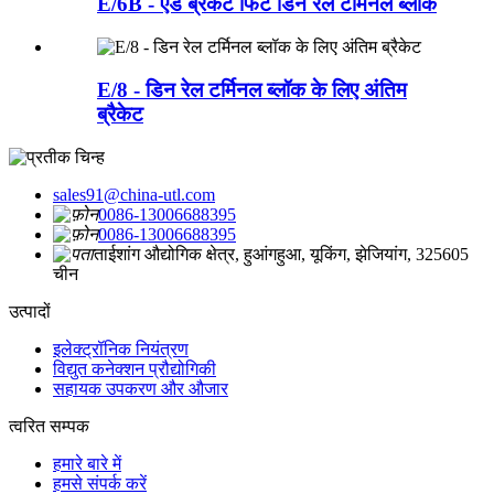
E/6B - एंड ब्रैकेट फिट डिन रेल टर्मिनल ब्लॉक
E/8 - डिन रेल टर्मिनल ब्लॉक के लिए अंतिम
ब्रैकेट
sales91@china-utl.com
0086-13006688395
0086-13006688395
ताईशांग औद्योगिक क्षेत्र, हुआंगहुआ, यूकिंग, झेजियांग, 325605
चीन
उत्पादों
इलेक्ट्रॉनिक नियंत्रण
विद्युत कनेक्शन प्रौद्योगिकी
सहायक उपकरण और औजार
त्वरित सम्पक
हमारे बारे में
हमसे संपर्क करें