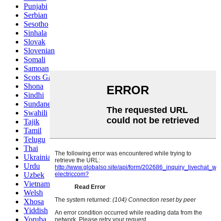
Punjabi
Serbian
Sesotho
Sinhala
Slovak
Slovenian
Somali
Samoan
Scots Gaelic
Shona
Sindhi
Sundanese
Swahili
Tajik
Tamil
Telugu
Thai
Ukrainian
Urdu
Uzbek
Vietnamese
Welsh
Xhosa
Yiddish
Yoruba