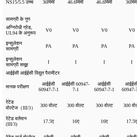
NS15/5.5 उच्च
36मिमी
46.6मिमी
46.6मिमी
36मिम
सामग्री के गुण
अग्निरोधी ग्रेड,
V0
V0
V0
V0
UL94 के अनुरूप
इन्सुलेशन
PA
PA
PA
PA
सामग्री
इन्सुलेशन
I
I
I
I
सामग्री समूह
आईईसी आईईसी विद्युत पैरामीटर
आईईसी
आईईसी 60947-
आईईसी
आईईस
मानक परीक्षण
60947-7-1
7-1
60947-7-1
60947-
रेटेड
300 वोल्ट
300 वोल्ट
300 वोल्ट
300 वोल
वोल्टेज（III/3）
रेटेड वर्तमान
17.5ए
16ए
16ए
17.5ए
(III/3)