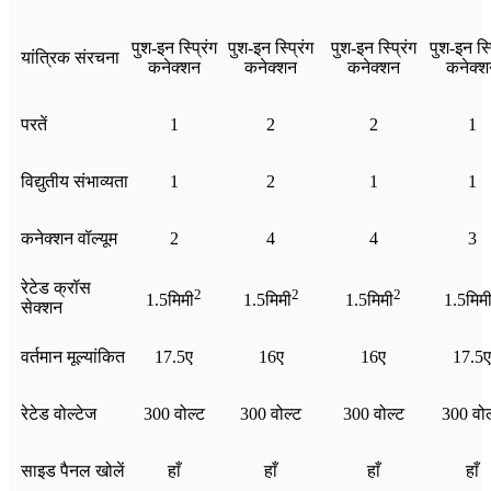
पुश-इन स्प्रिंग
पुश-इन स्प्रिंग
पुश-इन स्प्रिंग
पुश-इन स्प
यांत्रिक संरचना
कनेक्शन
कनेक्शन
कनेक्शन
कनेक्श
परतें
1
2
2
1
विद्युतीय संभाव्यता
1
2
1
1
कनेक्शन वॉल्यूम
2
4
4
3
रेटेड क्रॉस
2
2
2
1.5मिमी
1.5मिमी
1.5मिमी
1.5मिम
सेक्शन
वर्तमान मूल्यांकित
17.5ए
16ए
16ए
17.5ए
रेटेड वोल्टेज
300 वोल्ट
300 वोल्ट
300 वोल्ट
300 वोल
साइड पैनल खोलें
हाँ
हाँ
हाँ
हाँ