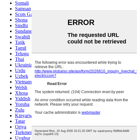
Somali
Samoan
Scots Gaelic
Shona
Sindhi
Sundanese
Swahili
Tajik
Tamil
Telugu
Thai
Ukrainian
Urdu
Uzbek
Vietnamese
Welsh
Xhosa
Yiddish
Yoruba
Zulu
Kinyarwanda
Tatar
Oriya
Turkmen
Uyghur