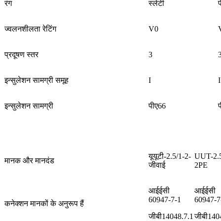
रंग
स्लेटी
प
ज्वलनशीलता रेटिंग
V0
प्रदूषण स्तर
3
इन्सुलेशन सामग्री समूह
I
I
इन्सुलेशन सामग्री
पीए66
यूयूटी-2.5/1-2-
UUT-2.5
मानक और मानदंड
जीवाई
2PE
आईईसी
आईईसी
60947-7-1
60947-7
कनेक्शन मानकों के अनुरूप हैं
जीबी14048.7.1
जीबी140