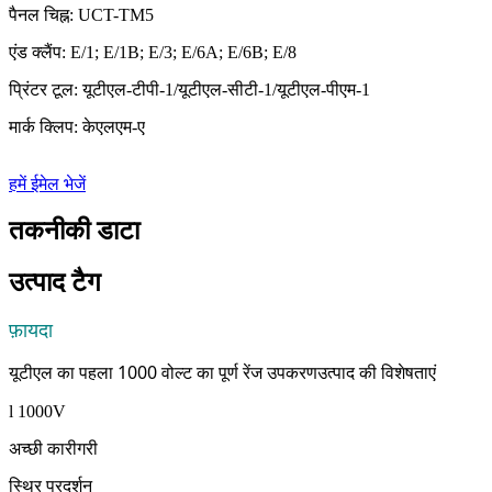
पैनल चिह्न: UCT-TM5
एंड क्लैंप: E/1; E/1B; E/3; E/6A; E/6B; E/8
प्रिंटर टूल: यूटीएल-टीपी-1/यूटीएल-सीटी-1/यूटीएल-पीएम-1
मार्क क्लिप: केएलएम-ए
हमें ईमेल भेजें
तकनीकी डाटा
उत्पाद टैग
फ़ायदा
यूटीएल का पहला 1000 वोल्ट का पूर्ण रेंज उपकरण
उत्पाद की विशेषताएं
l 1000V
अच्छी कारीगरी
स्थिर प्रदर्शन